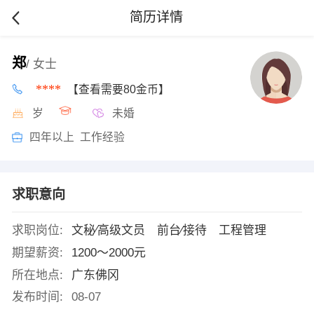
简历详情
郑
/ 女士
****
【查看需要80金币】
岁
未婚
四年以上 工作经验
求职意向
求职岗位:
文秘∕高级文员 前台∕接待 工程管理
期望薪资:
1200～2000元
所在地点:
广东佛冈
发布时间:
08-07